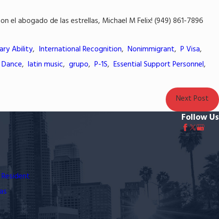
n el abogado de las estrellas, Michael M Felix! (949) 861-7896
ary Ability
,
International Recognition
,
Nonimmigrant
,
P Visa
,
n Dance
,
latin music
,
grupo
,
P-1S
,
Essential Support Personnel
,
Next Post
Follow Us
 Resident
as