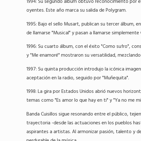
1994: Su segundo álbum obtuvo reconocimiento por el 
oyentes. Este año marca su salida de Polygram.
1995: Bajo el sello Musart, publican su tercer álbum, 
de llamarse "Musical" y pasan a llamarse simplemente Cu
1996: Su cuarto álbum, con el éxito "Como sufro", con
y "Me enamoré" mostraron su versatilidad, mezclando
1997: Su quinta producción introdujo la icónica imagen i
aceptación en la radio, seguido por "Muñequita".
1998: La gira por Estados Unidos abrió nuevos horizont
temas como "Es amor lo que hay en ti" y "Ya no me mi
Banda Cuisillos sigue resonando entre el público, tejie
trayectoria -desde las actuaciones en los pueblos hast
aspirantes a artistas. Al armonizar pasión, talento y 
perdurable de la música.