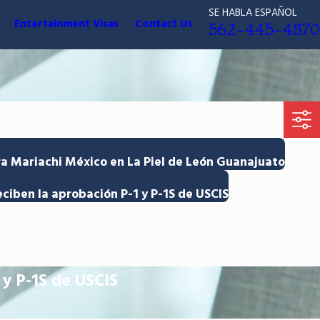
SE HABLA ESPAÑOL
Entertainment Visas
Contact Us
562-445-4870
ra Mariachi México en La Piel de León Guanajuato
iben la aprobación P-1 y P-1S de USCIS
 y P-1S de USCIS