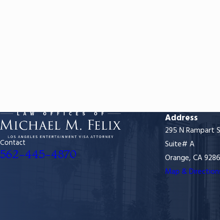
Address
295 N Rampart S
Contact
Suite# A
562-445-4870
Orange, CA 928
Map & Direction