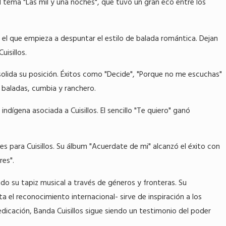
tema "Las mil y una noches", que tuvo un gran eco entre los
en el que empieza a despuntar el estilo de balada romántica. Dejan
isillos.
solida su posición. Éxitos como "Decide", "Porque no me escuchas"
 baladas, cumbia y ranchero.
ndígena asociada a Cuisillos. El sencillo "Te quiero" ganó
es para Cuisillos. Su álbum "Acuerdate de mi" alcanzó el éxito con
res".
ndo su tapiz musical a través de géneros y fronteras. Su
a el reconocimiento internacional- sirve de inspiración a los
dedicación, Banda Cuisillos sigue siendo un testimonio del poder