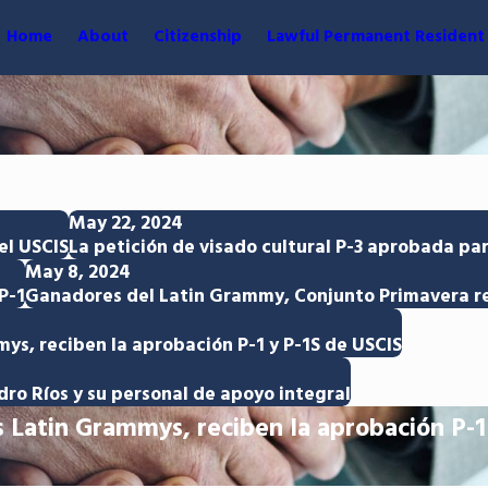
Home
About
Citizenship
Lawful Permanent Resident
May 22, 2024
el USCIS
La petición de visado cultural P-3 aprobada pa
May 8, 2024
P-1
Ganadores del Latin Grammy, Conjunto Primavera rec
mys, reciben la aprobación P-1 y P-1S de USCIS
ro Ríos y su personal de apoyo integral
s Latin Grammys, reciben la aprobación P-1