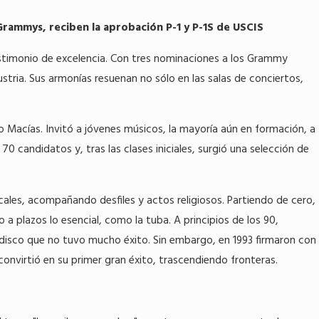
 Grammys, reciben la aprobación P-1 y P-1S de USCIS
Jun 3, 2024
probación del P-1
Navegando por el proceso de visad
testimonio de excelencia. Con tres nominaciones a los Grammy
artista Héctor Rubio
dustria. Sus armonías resuenan no sólo en las salas de conciertos,
turo Macías. Invitó a jóvenes músicos, la mayoría aún en formación, a
70 candidatos y, tras las clases iniciales, surgió una selección de
cales, acompañando desfiles y actos religiosos. Partiendo de cero,
 plazos lo esencial, como la tuba. A principios de los 90,
 disco que no tuvo mucho éxito. Sin embargo, en 1993 firmaron con
onvirtió en su primer gran éxito, trascendiendo fronteras.