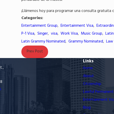
¡Llámenos hoy para programar una consulta gratuita co
Categories:
Entertainment Group
,
Entertainment Visa
,
Extraordin
P-1 Visa
,
Singer
,
visa
,
Work Visa
,
Music Group
,
Lati
Latin Grammy Nominated
,
Grammy Nominated
,
Law
Prev Post
Links
t.,
Home
About
68
Citizenship
s
Lawful Permanent
Entertainment Vis
Blog