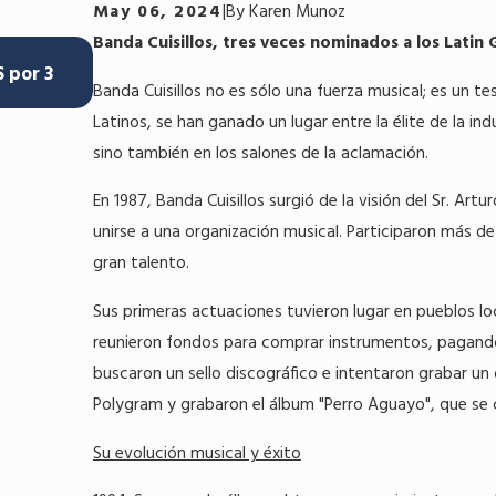
May 06, 2024
|
By
Karen Munoz
Banda Cuisillos, tres veces nominados a los Latin
Jun 5, 2024
 por 3
Abriendo las puertas a las oportunidades: A
Banda Cuisillos no es sólo una fuerza musical; es un 
para Los Sabaneros de Aniceto Molina
Latinos, se han ganado un lugar entre la élite de la in
sino también en los salones de la aclamación.
En 1987, Banda Cuisillos surgió de la visión del Sr. Ar
unirse a una organización musical. Participaron más de 
gran talento.
Sus primeras actuaciones tuvieron lugar en pueblos lo
reunieron fondos para comprar instrumentos, pagando a
buscaron un sello discográfico e intentaron grabar un
Polygram y grabaron el álbum "Perro Aguayo", que se c
Su evolución musical y éxito