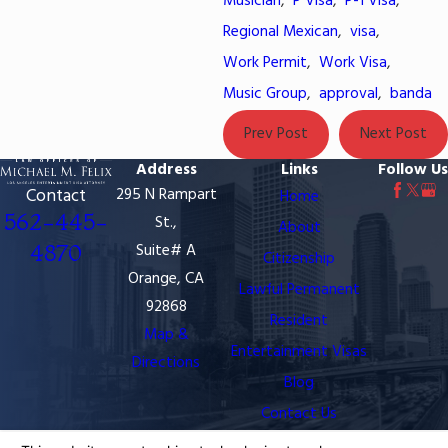
Musician
,
P Visa
,
P-1 Visa
,
Regional Mexican
,
visa
,
Work Permit
,
Work Visa
,
Music Group
,
approval
,
banda
Prev Post
Next Post
Address
Links
Follow Us
Contact
295 N Rampart
Home
562-445-
St.,
About
4870
Suite# A
Citizenship
Orange, CA
Lawful Permanent
92868
Resident
Map &
Entertainment Visas
Directions
Blog
Contact Us
The information on this website is for general