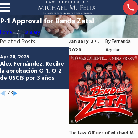
P-1 Approval for Banda Zeta!
Home
January
Related Posts
January 27,
By
Fernanda
Jun 5, 2024
2020
Aguilar
Abriendo las puertas a
Apr 28, 2025
Alex Fernández: Recibe
las oportunidades:
la aprobación O-1, O-2
Aprobación del P-1 para
de USCIS por 3 años
Los Sabaneros de
Aniceto Molina
1
/
3
The
Law Offices of Michael M