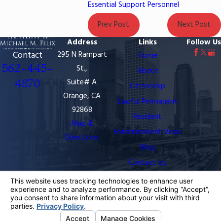
Essential Support Personnel
Prev Post
Next Post
Address
Links
Follow Us
Contact
295 N Rampart
Home
562-445-
St.,
About
4870
Suite# A
Citizenship
Orange, CA
Lawful Permanent
92868
Resident
Map &
Entertainment Visas
Directions
Blog
Contact Us
The information on this website is for general
information purposes only. Nothing on this site should
be taken as legal advice for any individual case or
situation.
This information is not intended to create, and receipt