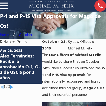
P-1 and P-1S Visa Approvals for Mago de
Oz!
Home
October
Related Posts
October 25,
By
Law Offices of
Jun 5, 2024
2019
Michael M. Felix
Apr 28, 2025
Jun 3, 2024
Abriendo las
The
Law Offices of Michael M Felix
Alex Fernández:
Navegando
puertas a las
Recibe la
proceso d
would like to share that on October
oportunidades:
aprobación O-1, O-
estadouni
24th, they successfully obtained the
P-
Aprobación del P-1
2 de USCIS por 3
éxito del 
para Los Sabaneros
1 and P-1S Visa Approvals
for
años
Héctor Ru
de Aniceto Molina
internationally recognized and highly
1
/
3
acclaimed musical group,
Mago de Oz
and their essential personnel!